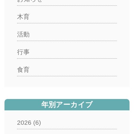
木育
活動
行事
食育
年別アーカイブ
2026
(6)