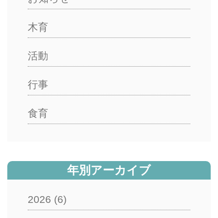
木育
活動
行事
食育
年別アーカイブ
2026
(6)