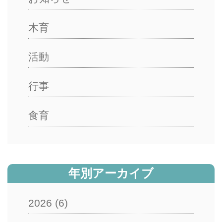
木育
活動
行事
食育
年別アーカイブ
2026
(6)