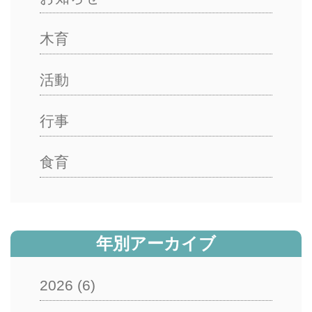
木育
活動
行事
食育
年別アーカイブ
2026
(6)