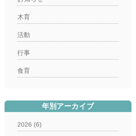
木育
活動
行事
食育
年別アーカイブ
2026
(6)