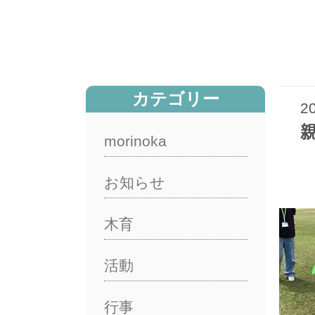
カテゴリー
2
親
morinoka
お知らせ
木育
活動
行事