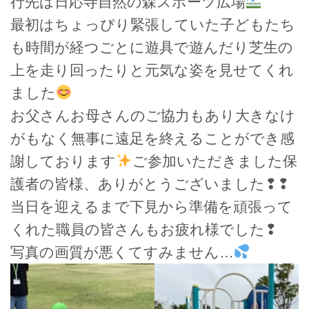
行先は日応寺自然の森スポーツ広場
最初はちょっぴり緊張していた子どもたち
も時間が経つごとに遊具で遊んだり芝生の
上を走り回ったりと元気な姿を見せてくれ
ました
お父さんお母さんのご協力もあり大きなけ
がもなく無事に遠足を終えることができ感
謝しております
ご参加いただきました保
護者の皆様、ありがとうございました❢❢
当日を迎えるまで下見から準備を頑張って
くれた職員の皆さんもお疲れ様でした❢
写真の画質が悪くてすみません…