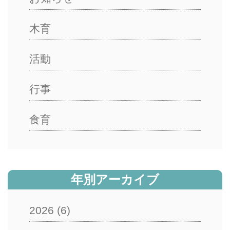
木育
活動
行事
食育
年別アーカイブ
2026
(6)