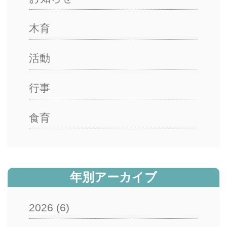
木育
活動
行事
食育
年別アーカイブ
2026
(6)