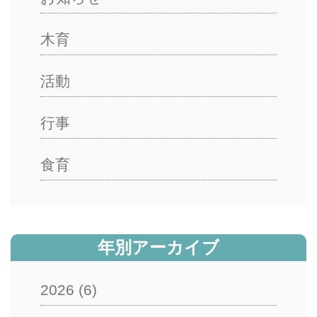
木育
活動
行事
食育
年別アーカイブ
2026
(6)