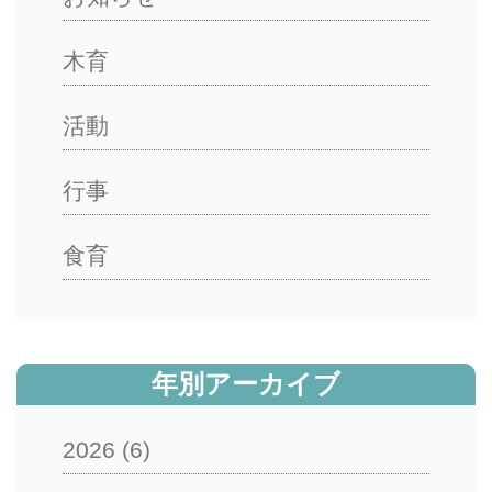
木育
活動
行事
食育
年別アーカイブ
2026
(6)