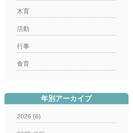
木育
活動
行事
食育
年別アーカイブ
2026
(6)