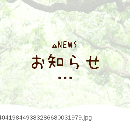
NEWS
お知らせ
404198449383286680031979.jpg