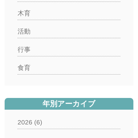
木育
活動
行事
食育
年別アーカイブ
2026
(6)