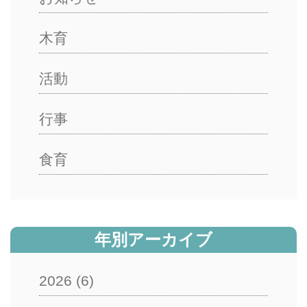
木育
活動
行事
食育
年別アーカイブ
2026
(6)